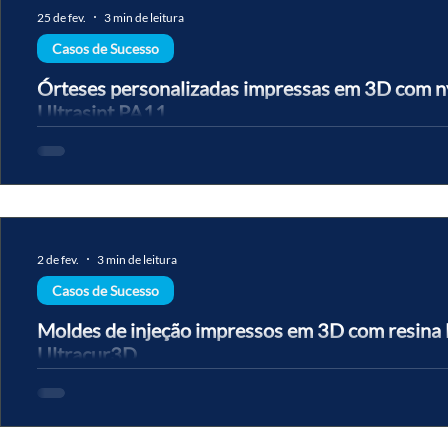
com moldes de resina rígida impressos em 3D. O desafio: moldes d
25 de fev.
3 min de leitura
Casos de Sucesso
Órteses personalizadas impressas em 3D com 
Ultrasint PA11
A Solaxis, bureau de serviços canadense, produz órteses podológic
por impressão 3D SLS utilizando o nylon BASF Ultrasint PA11 Blac
biocompatível e de alta tenacidade substituiu o PA12 tradicional,
durabilidade, flexibilidade e conforto ao paciente. A Voxel é fornec
materiais BASF Forward AM no Brasil. Como a impressão 3D com 
transformou a produção de órteses ortopédicas sob medida Órtes
2 de fev.
3 min de leitura
Casos de Sucesso
Moldes de injeção impressos em 3D com resina
Ultracur3D
Insertos de molde impressos em 3D para prototipagem de cabos a
sobremoldados