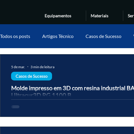
Equipamentos
Materiais
Ser
Todos os posts
Artigos Técnico
Casos de Sucesso
5 de mar.
3 min de leitura
Casos de Sucesso
Molde impresso em 3D com resina industrial B
Ultracur3D RG 1100 B
A BASF Polyurethanes, em parceria com a Forward AM, substituiu
por moldes impressos em 3D com a resina Ultracur3D® RG 1100 B
produção de moldes reduzida de 8 semanas para poucos dias, com
uso de material. A Voxel é fornecedora oficial da BASF Forward AM
indústria de calçados e esportivos — prototipagem rápida de sola