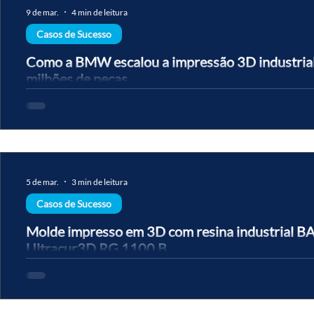
9 de mar.
4 min de leitura
Casos de Sucesso
Como a BMW escalou a impressão 3D industrial
milhões de peças
A BMW acumula mais de 30 anos de manufatura aditiva. Desde a 
Additive Manufacturing Campus em 2020, foram produzidos mais 
componentes, com mais de 300 mil peças impressas apenas em 20
demonstra como a impressão 3D industrial sai do protótipo e entra
produção. O que começou como ferramenta de design virou vanta
produção. E o caminho entre os dois pontos tem nome: processo. 
5 de mar.
3 min de leitura
manufatura aditiva n
Casos de Sucesso
Molde impresso em 3D com resina industrial B
Ultracur3D RG 1100 B
A BASF Polyurethanes, em parceria com a Forward AM, substituiu
por moldes impressos em 3D com a resina Ultracur3D® RG 1100 B
produção de moldes reduzida de 8 semanas para poucos dias, com