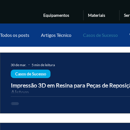
Equipamentos
Materiais
Ser
Todos os posts
Artigos Técnico
Casos de Sucesso
30 de mar.
5 min de leitura
Casos de Sucesso
Impressão 3D em Resina para Peças de Reposiç
Alstom
Molde descontinuado, fornecedor fora do mercado, 200 peças det
de alta velocidade. A Alstom resolveu em uma semana o que levar
fotopolimerização de resina e LOCTITE 3D 3843 HDT60. O mesmo
hoje em dezenas de plantas industriais no Brasil.