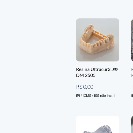
Resina Ultracur3D®
DM 2505
Preço
R$ 0,00
IPI / ICMS / ISS não incl.
|
I