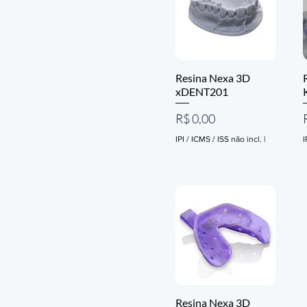
Resina Nexa 3D
xDENT201
Preço
R$ 0,00
IPI / ICMS / ISS não incl.
|
I
Resina Nexa 3D