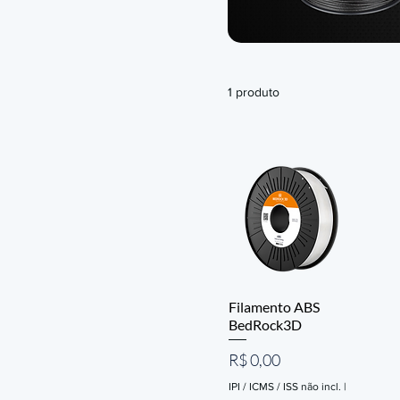
1 produto
Filamento ABS
BedRock3D
Preço
R$ 0,00
IPI / ICMS / ISS não incl.
|