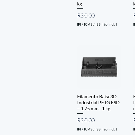
kg
Preço
R$ 0,00
IPI / ICMS / ISS não incl.
|
I
Filamento Raise3D
Industrial PETG ESD
– 1,75 mm | 1 kg
Preço
R$ 0,00
IPI / ICMS / ISS não incl.
|
I