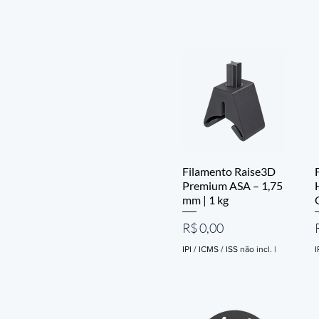
Filamento Raise3D
Premium ASA – 1,75
mm | 1 kg
Preço
R$ 0,00
IPI / ICMS / ISS não incl.
|
I