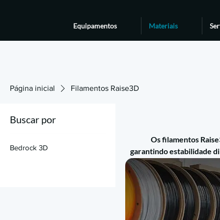
Equipamentos
Materiais
Ser
Página inicial
Filamentos Raise3D
Buscar por
Os filamentos Rais
Bedrock 3D
garantindo estabilidade 
Disponíveis em PLA, ABS,
para prototipagem e 
manufatura. Compatíveis com a série Pro3, E2 e E2CF, os materiais oferecem total integração
com o sof