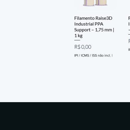
Filamento Raise3D
Industrial PPA
Support – 1,75 mm |
1 kg
Preço
R$ 0,00
I
IPI / ICMS / ISS não incl.
|