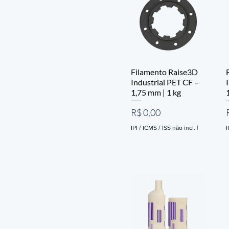
Filamento Raise3D
Industrial PET CF –
1,75 mm | 1 kg
Preço
R$ 0,00
IPI / ICMS / ISS não incl.
|
I