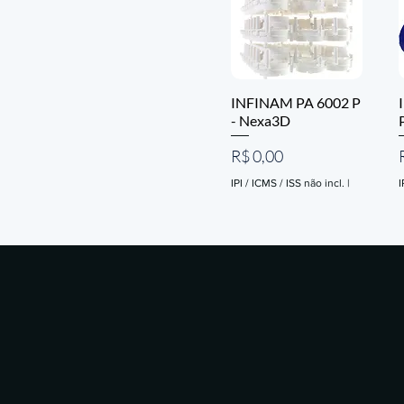
INFINAM PA 6002 P
- Nexa3D
Preço
R$ 0,00
IPI / ICMS / ISS não incl.
|
I