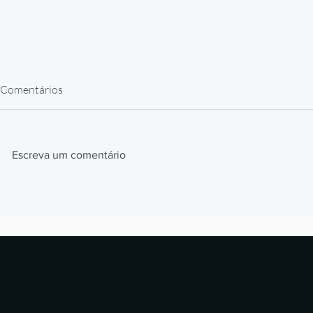
Comentários
Escreva um comentário
Impressão 3D em Resina para
Como a BMW
Peças de Reposição: Caso
impressão 3D
Alstom
milhões de p