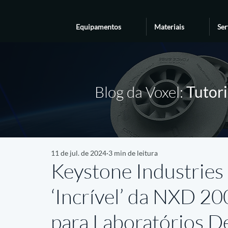
Equipamentos
Materiais
Ser
Blog da Voxel:
Tutori
11 de jul. de 2024
3 min de leitura
Keystone Industries
‘Incrível’ da NXD 2
para Laboratórios D