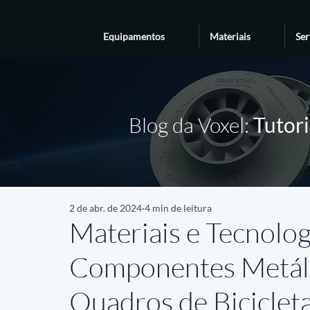
Equipamentos
Materiais
Ser
Blog da Voxel:
Tutori
2 de abr. de 2024
4 min de leitura
Materiais e Tecnolo
Componentes Metáli
Quadros de Biciclet