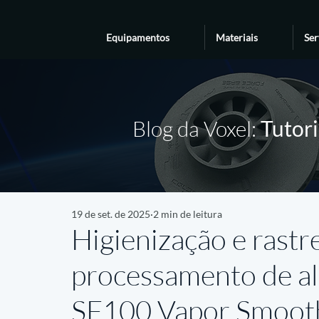
Equipamentos
Materiais
Ser
Blog da Voxel:
Tutori
19 de set. de 2025
2 min de leitura
Higienização e rastr
processamento de a
SF100 Vapor Smoot