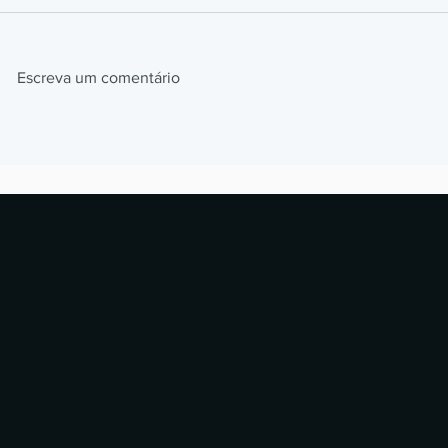
Escreva um comentário
Impressão 3D em Resina para
Como a BMW
Peças de Reposição: Caso
impressão 3D
Alstom
milhões de p