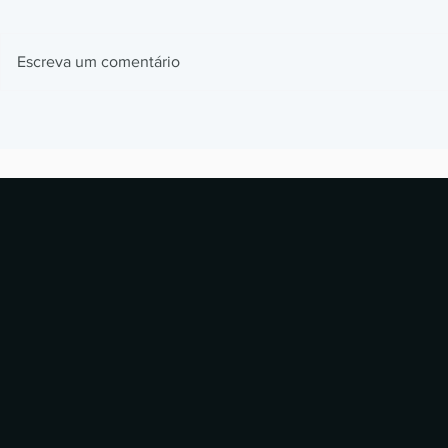
Escreva um comentário
Impressão 3D em Resina para
Como a BMW
Peças de Reposição: Caso
impressão 3D
Alstom
milhões de p