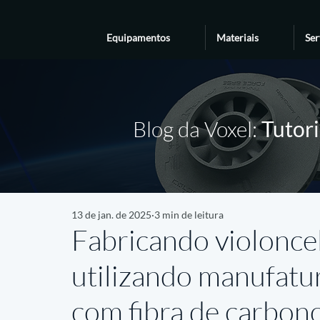
Equipamentos
Materiais
Ser
Blog da Voxel:
Tutori
13 de jan. de 2025
3 min de leitura
Fabricando violoncel
utilizando manufatur
com fibra de carbon