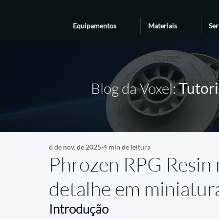
Equipamentos
Materiais
Ser
Blog da Voxel:
Tutori
6 de nov. de 2025
4 min de leitura
Phrozen RPG Resin m
detalhe em miniatur
Introdução