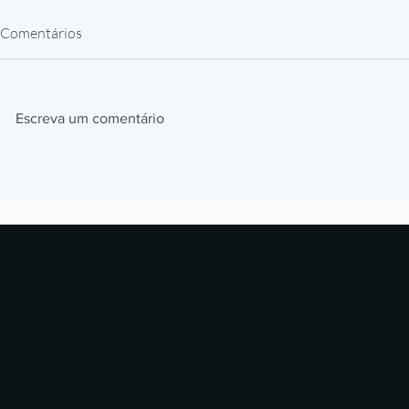
Comentários
Escreva um comentário
Inovação em moldes 3D: o
Resina Ultr
impacto da resina Ultracur3D
impressão 3
RG 3280 no rapid tooling
moldes e for
calçadista –