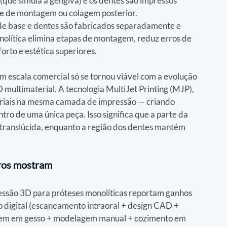
que simula a gengiva) e os dentes são impressos 
e de montagem ou colagem posterior. 
e base e dentes são fabricados separadamente e 
lítica elimina etapas de montagem, reduz erros de 
orto e estética superiores.
m escala comercial só se tornou viável com a evolução 
 multimaterial. A tecnologia MultiJet Printing (MJP), 
eriais na mesma camada de impressão — criando 
ro de uma única peça. Isso significa que a parte da 
e translúcida, enquanto a região dos dentes mantém 
eros mostram
essão 3D para próteses monolíticas reportam ganhos 
o digital (escaneamento intraoral + design CAD + 
agem em gesso + modelagem manual + cozimento em 