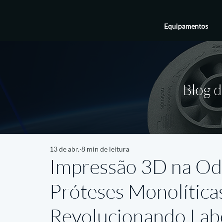
Equipamentos
Blog d
13 de abr.
8 min de leitura
Impressão 3D na Od
Próteses Monolítica
Revolucionando Labo