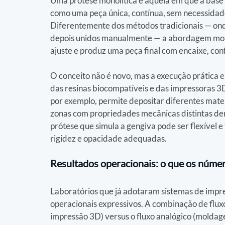
Uma prótese monolítica é aquela em que a base (
como uma peça única, contínua, sem necessidad
Diferentemente dos métodos tradicionais — ond
depois unidos manualmente — a abordagem mono
ajuste e produz uma peça final com encaixe, conf
O conceito não é novo, mas a execução prática e
das resinas biocompatíveis e das impressoras 3D
por exemplo, permite depositar diferentes mat
zonas com propriedades mecânicas distintas dent
prótese que simula a gengiva pode ser flexível 
rigidez e opacidade adequadas.
Resultados operacionais: o que os núm
Laboratórios que já adotaram sistemas de impr
operacionais expressivos. A combinação de flux
impressão 3D) versus o fluxo analógico (mold