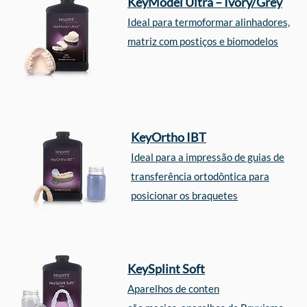
KeyModel Ultra – Ivory/Grey
Ideal para termoformar alinhadores,
matriz com postiços e biomodelos
KeyOrtho IBT
Ideal para a impressão de guias de
transferência ortodôntica para
posicionar os braquetes
KeySplint Soft
Aparelhos de conten