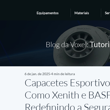
Equipamentos
Materiais
Ser
Blog da Voxel:
Tutori
6 de jan. de 2025
4 min de leitura
Capacetes Esportiv
Como Xenith e BAS
Redefinindo a Segur