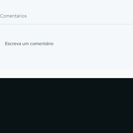
Comentários
Escreva um comentário
Impressão 3D em Resina para
Como a BMW
Peças de Reposição: Caso
impressão 3D
Alstom
milhões de p