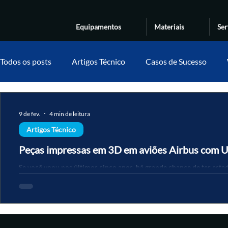
Equipamentos
Materiais
Ser
Todos os posts
Artigos Técnico
Casos de Sucesso
9 de fev.
4 min de leitura
Artigos Técnico
Peças impressas em 3D em aviões Airbus com 
Se você voou nos últimos cinco anos, há grande chance de ter est
centenas ou milhares de peças impressas em 3D. A Airbus utiliza 
industrial em escala de produção, principalmente com o material 
componentes funcionais certificados. A Voxel fornece tecnologia 
aplicações aeroespaciais. Manufatura aditiva certificada substitui
tradicionais em produção aeroespacial Interior de cabine de avião