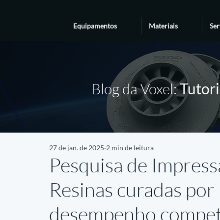
Equipamentos
Materiais
Ser
Blog da Voxel:
Tutori
27 de jan. de 2025
2 min de leitura
Pesquisa de Impress
Resinas curadas po
desempenho competi