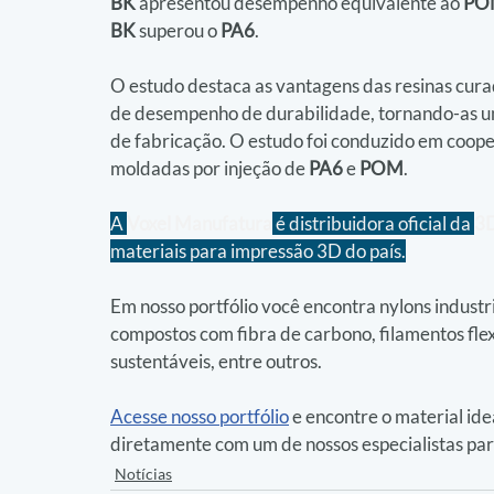
BK
 apresentou desempenho equivalente ao 
PO
BK
 superou o 
PA6
.
O estudo destaca as vantagens das resinas cur
de desempenho de durabilidade, tornando-as u
de fabricação. O estudo foi conduzido em coop
moldadas por injeção de 
PA6
 e 
POM
.
A 
Voxel Manufatura
 é distribuidora oficial da 
3
materiais para impressão 3D do país.
Em nosso portfólio você encontra nylons industri
compostos com fibra de carbono, filamentos flex
sustentáveis, entre outros.
Acesse nosso portfólio
 e encontre o material ide
diretamente com um de nossos especialistas par
Notícias