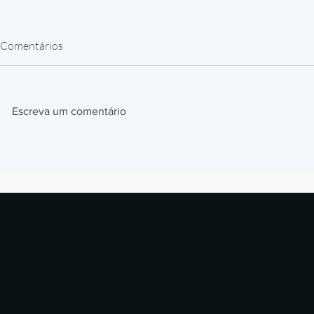
Comentários
Escreva um comentário
Impressão 3D Automotiva: Jigs,
Impressão 3
Fixtures e Protótipos que
Como Prótes
Aceleram Produção
Estão Revol
Laboratórios