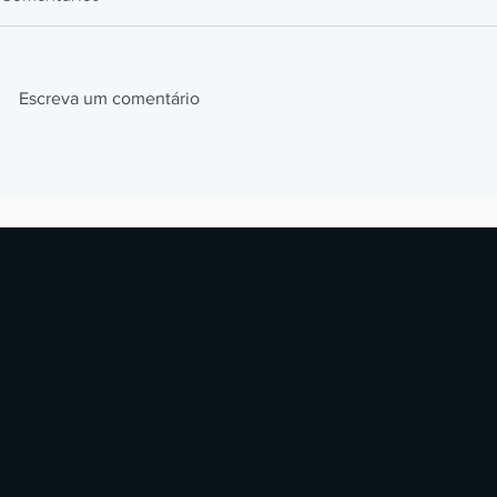
Escreva um comentário
Impressão 3D Automotiva: Jigs,
Impressão 3
Fixtures e Protótipos que
Como Prótes
Aceleram Produção
Estão Revol
Laboratórios