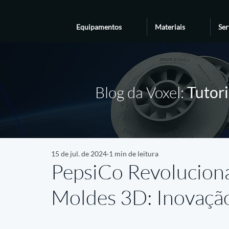
Equipamentos
Materiais
Ser
Blog da Voxel:
Tutori
15 de jul. de 2024
1 min de leitura
PepsiCo Revolucion
Moldes 3D: Inovação