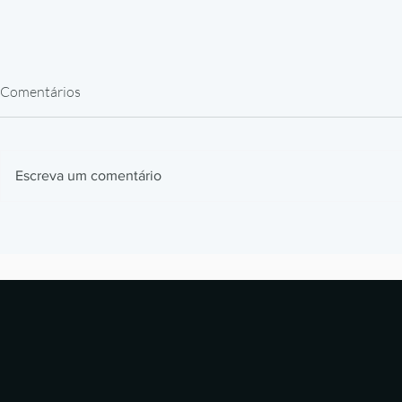
Comentários
Escreva um comentário
Impressão 3D Automotiva: Jigs,
Impressão 3
Fixtures e Protótipos que
Como Prótes
Aceleram Produção
Estão Revol
Laboratórios