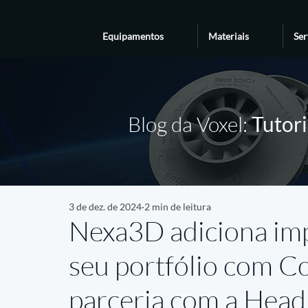
Equipamentos
Materiais
Ser
Blog da Voxel:
Tutori
3 de dez. de 2024
2 min de leitura
Nexa3D adiciona im
seu portfólio com C
parceria com a Hea