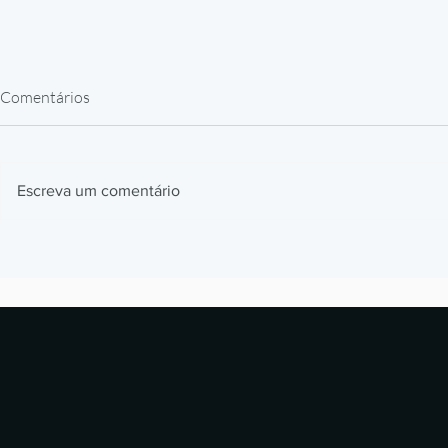
Comentários
Escreva um comentário
Impressão 3D Automotiva: Jigs,
Impressão 3
Fixtures e Protótipos que
Como Prótes
Aceleram Produção
Estão Revol
Laboratórios