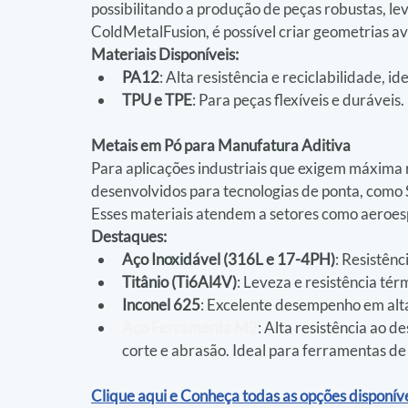
possibilitando a produção de peças robustas, le
ColdMetalFusion, é possível criar geometrias av
Materiais Disponíveis:
PA12
: Alta resistência e reciclabilidade, id
TPU e TPE
: Para peças flexíveis e duráveis.
Metais em Pó para Manufatura Aditiva
Para aplicações industriais que exigem máxima re
desenvolvidos para tecnologias de ponta, como 
Esses materiais atendem a setores como aeroes
Destaques:
Aço Inoxidável (316L e 17-4PH)
: Resistênc
Titânio (Ti6Al4V)
: Leveza e resistência tér
Inconel 625
: Excelente desempenho em alt
Aço Ferramenta M2
: Alta resistência ao 
corte e abrasão. Ideal para ferramentas de t
Clique aqui e Conheça todas as opções disponív