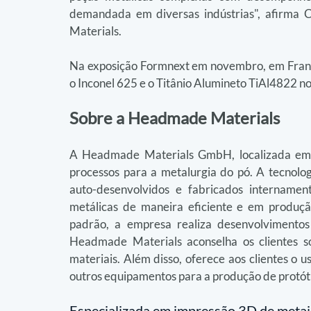
demandada em diversas indústrias", afirma C
Materials.
Na exposição Formnext em novembro, em Frank
o Inconel 625 e o Titânio Alumineto TiAl4822 no
Sobre a Headmade Materials
A Headmade Materials GmbH, localizada em U
processos para a metalurgia do pó. A tecnologi
auto-desenvolvidos e fabricados internament
metálicas de maneira eficiente e em produçã
padrão, a empresa realiza desenvolvimentos 
Headmade Materials aconselha os clientes s
materiais. Além disso, oferece aos clientes o u
outros equipamentos para a produção de protótip
Especializada em impressão 3D de metais