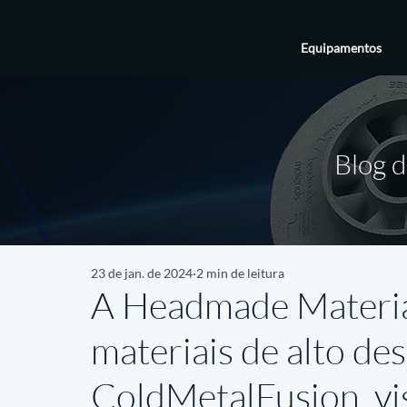
Equipamentos
Blog d
23 de jan. de 2024
2 min de leitura
A Headmade Materia
materiais de alto d
ColdMetalFusion, vi