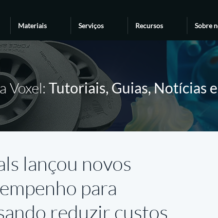
Materiais
Serviços
Recursos
Sobre n
a Voxel:
Tutoriais, Guias, Notícias 
ls lançou novos
esempenho para
sando reduzir custos