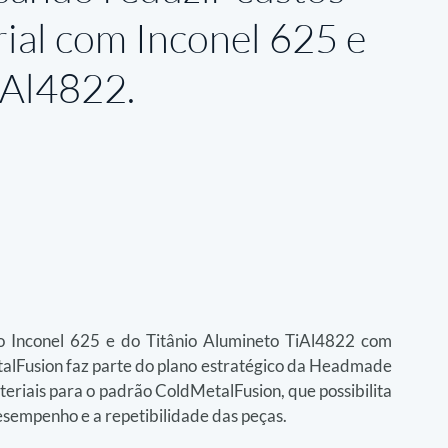
rial com Inconel 625 e
iAl4822.
o Inconel 625 e do Titânio Alumineto TiAl4822 com 
alFusion faz parte do plano estratégico da Headmade 
riais para o padrão ColdMetalFusion, que possibilita 
empenho e a repetibilidade das peças.