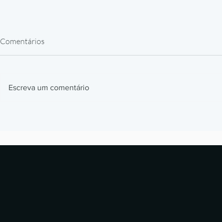
Comentários
Escreva um comentário
Impressão 3D Automotiva: Jigs,
Impressão 3
Fixtures e Protótipos que
Como Prótes
Aceleram Produção
Estão Revol
Laboratórios