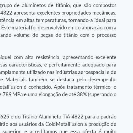
rupo de aluminetos de titânio, que são compostos 
iAl4822 apresenta excelentes propriedades mecânicas, 
stência em altas temperaturas, tornando-a ideal para 
Este material foi desenvolvido em colaboração com a 
rande volume de peças de titânio com o processo 
uel com alta resistência, apresentando excelente 
ssas características, é perfeitamente adequado para 
plamente utilizado nas indústrias aeroespacial e de 
e Materials também se destaca pelo desempenho 
talFusion é conhecido. Após tratamento térmico, o 
de 789 MPa e uma elongação de até 38% (superando o 
 625 e do Titânio Alumineto TiAl4822 para o padrão 
irão aos usuários da ColdMetalFusion a produção de 
superior, e acreditamos que essa oferta é muito 