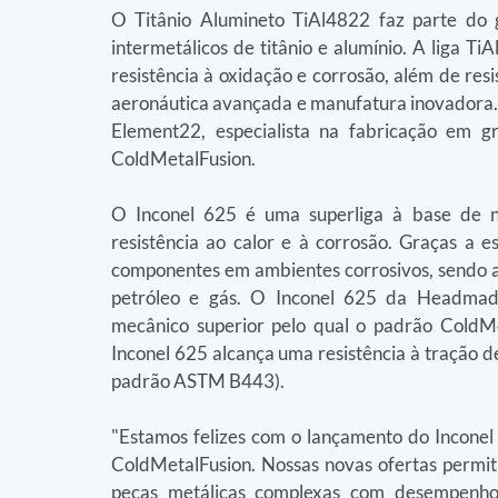
O Titânio Alumineto TiAl4822 faz parte do g
intermetálicos de titânio e alumínio. A liga T
resistência à oxidação e corrosão, além de resi
aeronáutica avançada e manufatura inovadora. 
Element22, especialista na fabricação em g
ColdMetalFusion.
O Inconel 625 é uma superliga à base de níq
resistência ao calor e à corrosão. Graças a e
componentes em ambientes corrosivos, sendo am
petróleo e gás. O Inconel 625 da Headmad
mecânico superior pelo qual o padrão ColdMe
Inconel 625 alcança uma resistência à tração 
padrão ASTM B443).
"Estamos felizes com o lançamento do Inconel
ColdMetalFusion. Nossas novas ofertas permit
peças metálicas complexas com desempenho 