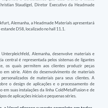
hristian Staudigel, Diretor Executivo da Headmade 
furt, Alemanha, a Headmade Materials apresentará 
 estande D58, localizado no hall 11.1.
nterpleichfeld, Alemanha, desenvolve materiais e 
a central é representada pelos sistemas de ligantes 
e, os quais permitem aos clientes produzir peças 
o em série. Além do desenvolvimento de materiais 
personalizados de materiais para seus clientes. A 
obre o design de aplicações e o processamento de 
so em suas instalações da linha ColdMetalFusion e de 
os de aplicações iniciais e pequenas séries.
, a Voxel oferece suporte completo em todas 