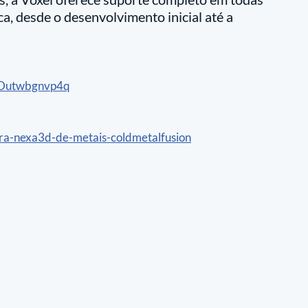
a, desde o desenvolvimento inicial até a 
zgDutwbgnvp4q
ra-nexa3d-de-metais-coldmetalfusion