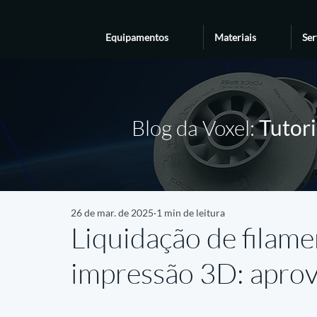
Equipamentos
Materiais
Ser
Blog da Voxel:
Tutori
26 de mar. de 2025
1 min de leitura
Liquidação de filam
impressão 3D: aprov