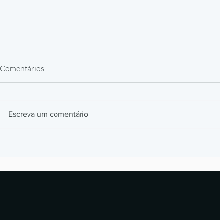
Comentários
Escreva um comentário
Impressão 3D Automotiva: Jigs,
Impressão 3
Fixtures e Protótipos que
Como Prótes
Aceleram Produção
Estão Revol
Laboratórios