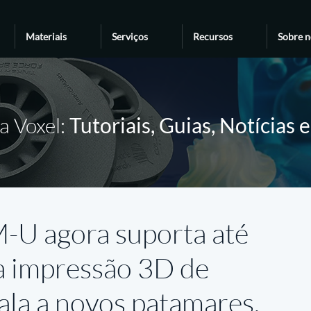
Materiais
Serviços
Recursos
Sobre n
a Voxel:
Tutoriais, Guias, Notícias 
U agora suporta até
 a impressão 3D de
ala a novos patamares.