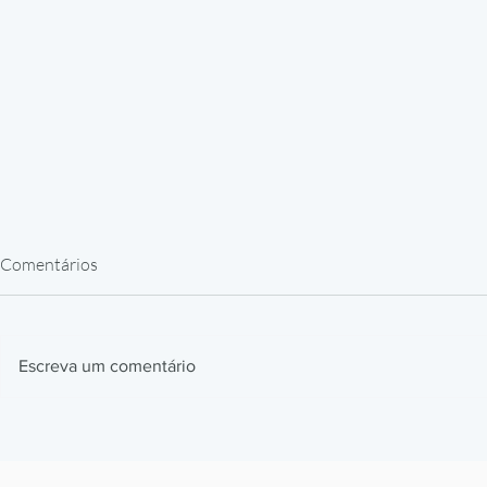
Comentários
Escreva um comentário
Impressão 3D Automotiva: Jigs,
Impressão 3
Fixtures e Protótipos que
Como Prótes
Aceleram Produção
Estão Revol