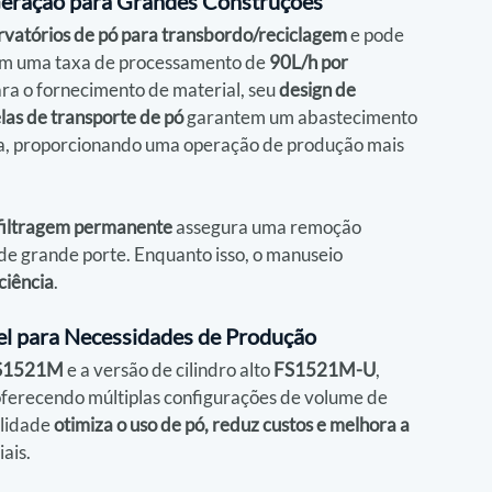
 Geração para Grandes Construções
rvatórios de pó para transbordo/reciclagem
 e pode 
om uma taxa de processamento de 
90L/h por 
ara o fornecimento de material, seu 
design de 
las de transporte de pó
 garantem um abastecimento 
la, proporcionando uma operação de produção mais 
 filtragem permanente
 assegura uma remoção 
de grande porte. Enquanto isso, o manuseio 
ciência
.
vel para Necessidades de Produção
S1521M
 e a versão de cilindro alto 
FS1521M-U
, 
oferecendo múltiplas configurações de volume de 
lidade 
otimiza o uso de pó, reduz custos e melhora a 
iais.