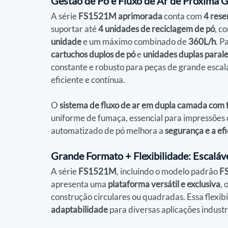
Gestão de Pó e Fluxo de Ar de Próxima
A série 
FS1521M aprimorada
 conta com 
4 rese
suportar até 
4 unidades de reciclagem de pó
, c
unidade
 e um máximo combinado de 
360L/h
. P
cartuchos duplos de pó
 e 
unidades duplas parale
constante e robusto para peças de grande esca
eficiente e contínua.
O 
sistema de fluxo de ar em dupla camada com
uniforme de fumaça, essencial para impressões 
automatizado de pó melhora a 
segurança e a efi
Grande Formato + Flexibilidade: Escalá
A série 
FS1521M
, incluindo o modelo padrão 
F
apresenta uma 
plataforma versátil e exclusiva
, 
construção circulares ou quadradas. Essa flexibi
adaptabilidade
 para diversas aplicações industr