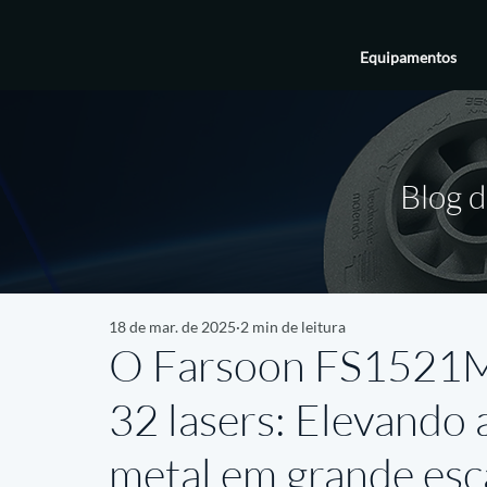
Equipamentos
Blog d
18 de mar. de 2025
2 min de leitura
O Farsoon FS1521M-
32 lasers: Elevando
metal em grande esc