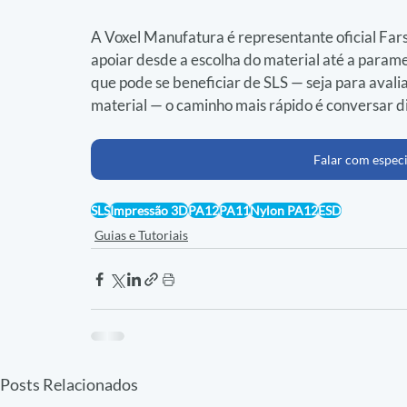
A Voxel Manufatura é representante oficial Farso
apoiar desde a escolha do material até a param
que pode se beneficiar de SLS — seja para avali
material — o caminho mais rápido é conversar d
Falar com especi
SLS
Impressão 3D
PA12
PA11
Nylon PA12
ESD
Guias e Tutoriais
Posts Relacionados