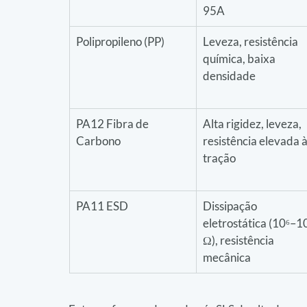
95A
Polipropileno (PP)
Leveza, resistência 
química, baixa 
densidade
PA12 Fibra de 
Alta rigidez, leveza, 
Carbono
resistência elevada à
tração
PA11 ESD
Dissipação 
eletrostática (10⁶–10
Ω), resistência 
mecânica