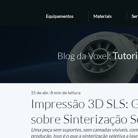
Equipamentos
Materiais
Ser
Blog da Voxel:
Tutori
15 de abr.
8 min de leitura
Impressão 3D SLS: 
sobre Sinterização S
Uma peça sem suportes, sem camadas visíveis, com r
produção. Isso é o que a sinterização seletiva a l