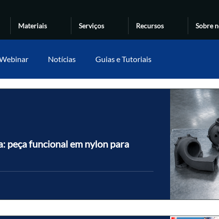
Materiais
Serviços
Recursos
Sobre n
Webinar
Notícias
Guias e Tutoriais
 peça funcional em nylon para
onais em nylon por SLS, sem ferramental de injeção