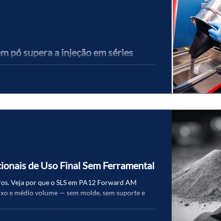
m pó supera a injeção em séries
tropas sem ferramental, com resistência mecânica
 volumes até ~1.000 unidades.
ionais de Uso Final Sem Ferramental
eiros. Veja por que o SLS em PA12 Forward AM
aixo e médio volume — sem molde, sem suporte e