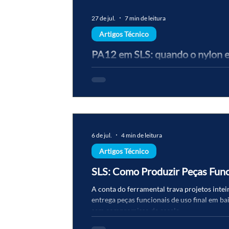
27 de jul.
7 min de leitura
Artigos Técnico
PA12 em SLS: quando o nylon e
curtas
PA12 sinterizado em SLS entrega peças isó
comparável à injeção — e custo menor para
6 de jul.
4 min de leitura
Artigos Técnico
SLS: Como Produzir Peças Func
A conta do ferramental trava projetos int
entrega peças funcionais de uso final em b
sem compromisso de escala.