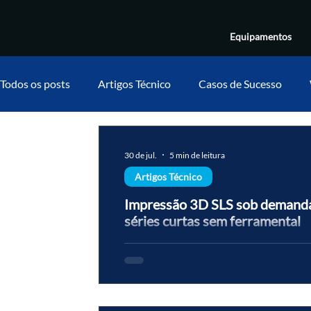
Equipamentos
Todos os posts
Artigos Técnico
Casos de Sucesso
30 de jul.
5 min de leitura
Artigos Técnico
Impressão 3D SLS sob demanda:
séries curtas sem ferramental
Como produzir séries curtas de peças funci
e sem CAPEX de máquina própria.