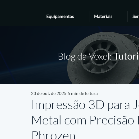
Equipamentos
Materiais
Ser
Blog da Voxel:
Tutori
23 de out. de 2025
5 min de leitura
Impressão 3D para J
Metal com Precisão 
Phrozen