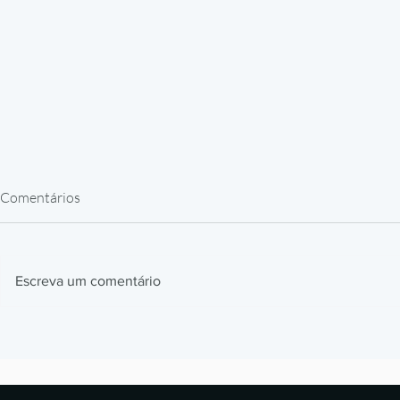
Comentários
Escreva um comentário
Impressão 3D em Resina para
Como a BMW
Peças de Reposição: Caso
impressão 3D
Alstom
milhões de p