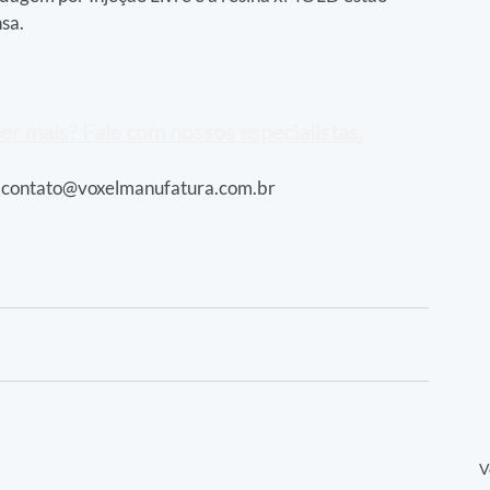
nsa.
er mais? Fale com nossos especialistas.
contato@voxelmanufatura.com.br
V