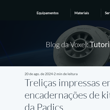
Equipamentos
Materiais
Ser
Blog da Voxel:
Tutori
20 de ago. de 2024
2 min de leitura
Treliças impressas 
encadernações de ki
da Padics