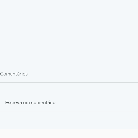
Comentários
Escreva um comentário
Filamentos de Engenharia para
Peças de Rep
Impressão 3D: PEEK, ULTEM e
Impressão 3D
PA-CF na Indústria
de 30 a 90 di