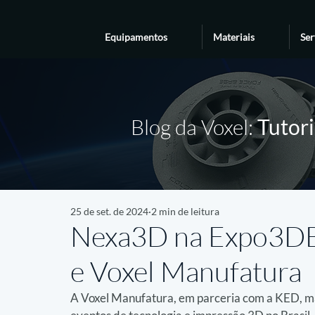
Equipamentos
Materiais
Ser
Blog da Voxel:
Tutori
25 de set. de 2024
2 min de leitura
Nexa3D na Expo3DB
e Voxel Manufatura
A Voxel Manufatura, em parceria com a KED, m