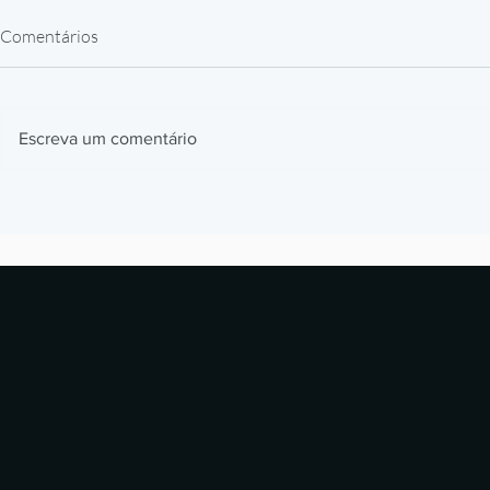
Comentários
Escreva um comentário
Impressão 3D Automotiva: Jigs,
Impressão 3
Fixtures e Protótipos que
Como Prótes
Aceleram Produção
Estão Revol
Laboratórios