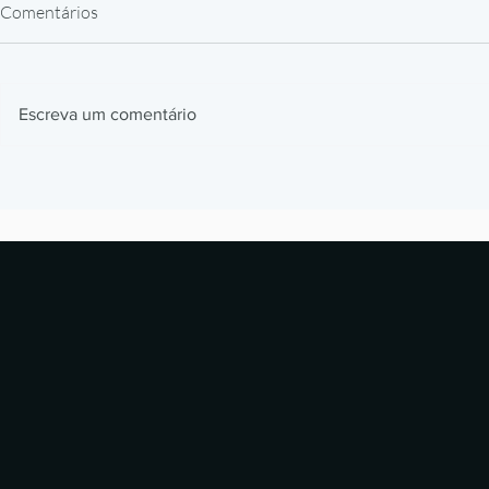
Comentários
Escreva um comentário
Filamentos de Engenharia para
Peças de Rep
Impressão 3D: PEEK, ULTEM e
Impressão 3D
PA-CF na Indústria
de 30 a 90 di