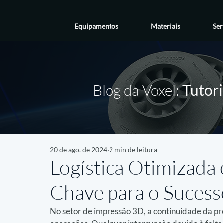
Equipamentos
Materiais
Ser
Blog da Voxel:
Tutori
20 de ago. de 2024
2 min de leitura
Logística Otimizada 
Chave para o Sucess
No setor de impressão 3D, a continuidade da pro