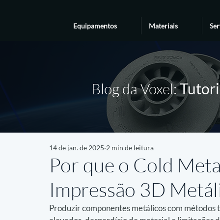
Equipamentos
Materiais
Ser
Blog da Voxel:
Tutori
14 de jan. de 2025
2 min de leitura
Por que o Cold Meta
Impressão 3D Metál
Produzir componentes metálicos com métodos tr