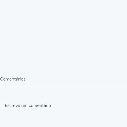
Comentários
Escreva um comentário
Filamentos de Engenharia para
Peças de Rep