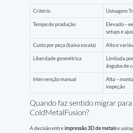
Critério
Usinagem Tr
Tempo de produção
Elevado – ex
setups e aj
Custo por peça (baixa escala)
Alto e variá
Liberdade geométrica
Limitada por
ângulos de c
Intervenção manual
Alta – monta
inspeção
Quando faz sentido migrar para
ColdMetalFusion?
A decisão entre 
impressão 3D de metais
 e usin