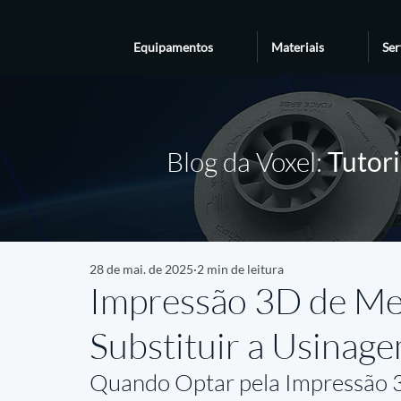
Equipamentos
Materiais
Ser
Blog da Voxel:
Tutori
28 de mai. de 2025
2 min de leitura
Impressão 3D de Met
Substituir a Usinage
Quando Optar pela Impressão 