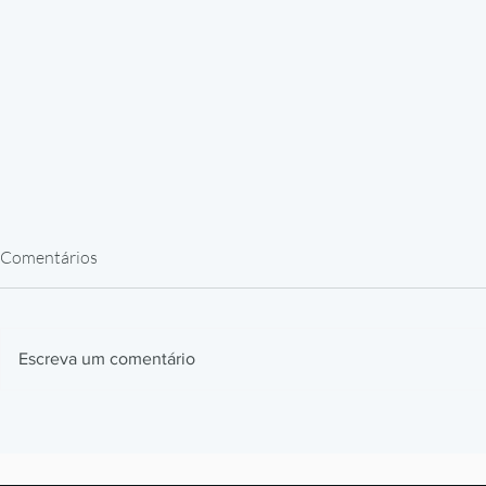
Comentários
Escreva um comentário
Peças de Reposição por
Impressora 
Impressão 3D: o fim da espera
ULTEM: as tr
de 30 a 90 dias
que a máquin