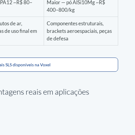
 PA12 ~R$ 80–
Maior — pó AlSi10Mg ~R$ 
400–800/kg
tos de ar, 
Componentes estruturais, 
s de uso final em 
brackets aeroespaciais, peças 
de defesa
is SLS disponíveis na Voxel
ntagens reais em aplicações 