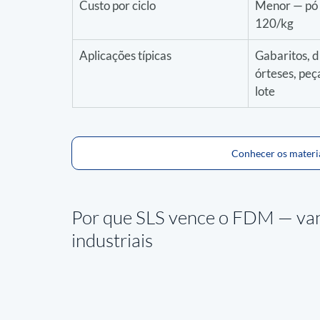
Custo por ciclo
Menor — pó
120/kg
Aplicações típicas
Gabaritos, du
órteses, peça
lote
Conhecer os materia
Por que SLS vence o FDM — 
va
industriais