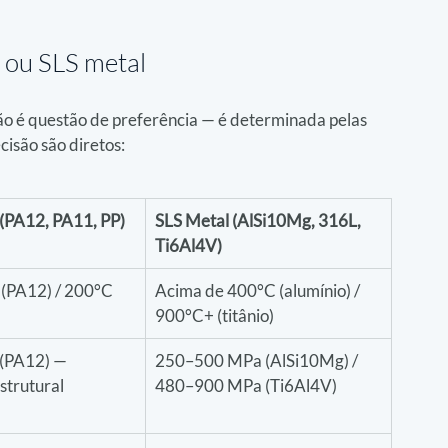
o ou SLS metal
ão é questão de preferência — é determinada pelas 
cisão são diretos:
 (PA12, PA11, PP)
SLS Metal (AlSi10Mg, 316L, 
Ti6Al4V)
(PA12) / 200°C 
Acima de 400°C (alumínio) / 
900°C+ (titânio)
(PA12) — 
250–500 MPa (AlSi10Mg) / 
strutural 
480–900 MPa (Ti6Al4V)