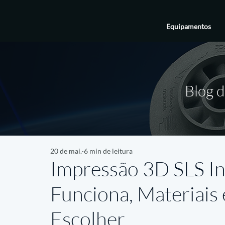
Equipamentos
Blog d
20 de mai.
6 min de leitura
Impressão 3D SLS In
Funciona, Materiais
Escolher