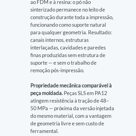
ao FDM e à resina: o pó não 
sinterizado permanece no leito de 
construção durante toda a impressão, 
funcionando como suporte natural 
para qualquer geometria. Resultado: 
canais internos, estruturas 
interlaçadas, cavidades e paredes 
finas produzidas sem estrutura de 
suporte — e sem o trabalho de 
remoção pós-impressão.
Propriedade mecânica comparável à 
peça moldada. 
Peças SLS em PA12 
atingem resistência à tração de 48–
50 MPa — próxima da versão injetada 
do mesmo material, com a vantagem 
de geometria livre e sem custo de 
ferramental.