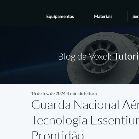
Equipamentos
Materiais
Ser
Blog da Voxel:
Tutori
16 de fev. de 2024
4 min de leitura
Guarda Nacional Aér
Tecnologia Essenti
Prontidão