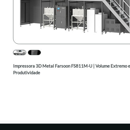
Impressora 3D Metal Farsoon FS811M-U | Volume Extremo e
Produtividade
É a solução definitiva para aplicações industriais que exigem 
capacidade volumétrica, produtividade contínua e confiabilid
materiais metálicos. Com volume útil de até
840 × 840 × 17
e até
12 lasers de 500W
, oferece uma plataforma robusta pa
como
aeroespacial, petróleo & gás, moldes e energia
.
Projetada para produção de peças em larga escala com geome