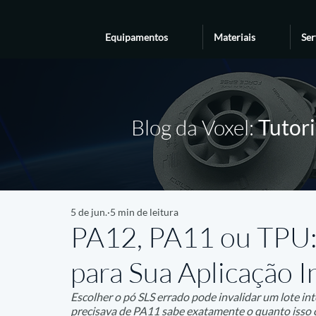
Equipamentos
Materiais
Ser
Blog da Voxel:
Tutori
5 de jun.
5 min de leitura
PA12, PA11 ou TPU:
para Sua Aplicação I
Escolher o pó SLS errado pode invalidar um lote in
precisava de PA11 sabe exatamente o quanto isso 