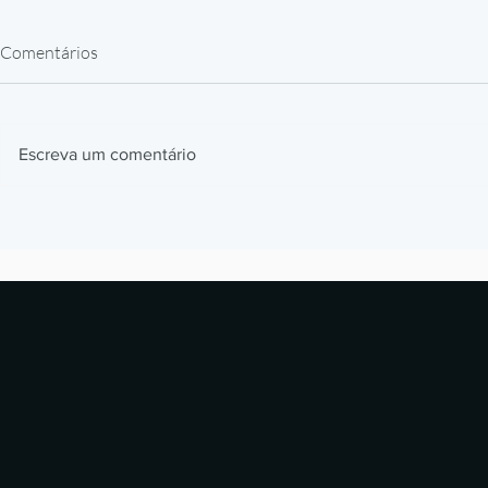
Comentários
Escreva um comentário
Impressão 3D FGF com Pellets:
Impressão 3
O Guia Completo para Indústria
PEKK e ULTE
Completo pa
Industriais