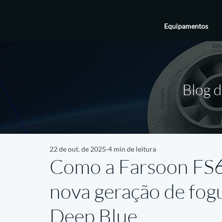
Equipamentos
Blog d
22 de out. de 2025
4 min de leitura
Como a Farsoon FS6
nova geração de fogu
Deep Blue