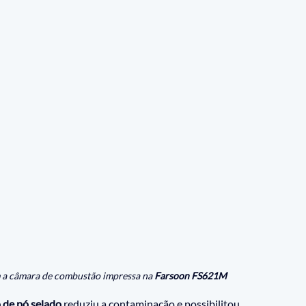
 a câmara de combustão impressa na 
Farsoon FS621M
o de pó selado
 reduziu a contaminação e possibilitou 