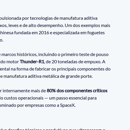
pulsionada por tecnologias de manufatura aditiva 
os, leves e de alto desempenho. Um dos exemplos mais 
chinesa fundada em 2016 e especializada em foguetes 
o.
 marcos históricos, incluindo o primeiro teste de pouso 
 do motor 
Thunder-R1
, de 20 toneladas de empuxo. A 
ntal na forma de fabricar os principais componentes do 
de manufatura aditiva metálica de grande porte.
r internamente mais de 
80% dos componentes críticos 
ndo custos operacionais — um passo essencial para 
ominado por empresas como a SpaceX.
lve desafios técnicos e produtivos que ultrapassam o 