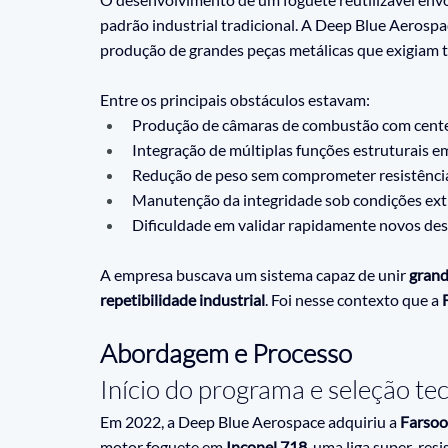
padrão industrial tradicional. A Deep Blue Aerospa
produção de grandes peças metálicas que exigiam t
Entre os principais obstáculos estavam:
Produção de câmaras de combustão com centena
Integração de múltiplas funções estruturais e
Redução de peso sem comprometer resistênci
Manutenção da integridade sob condições extr
Dificuldade em validar rapidamente novos des
A empresa buscava um sistema capaz de unir 
grand
repetibilidade industrial
. Foi nesse contexto que a 
Abordagem e Processo
Início do programa e seleção te
Em 2022, a Deep Blue Aerospace adquiriu a 
Farso
motor foguete em 
Inconel 718
, uma liga super-res