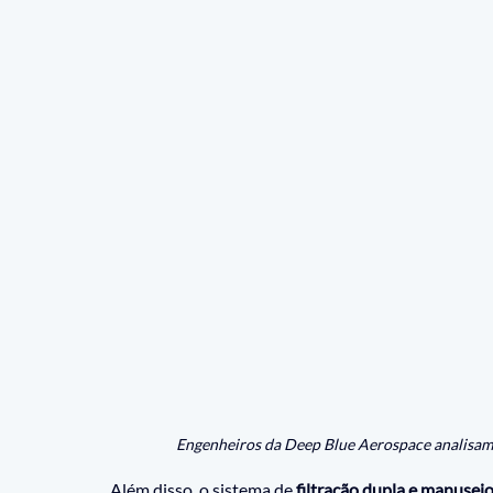
Engenheiros da Deep Blue Aerospace analisam
Além disso, o sistema de 
filtração dupla e manusei