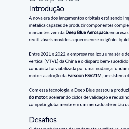
Introdução
A nova era dos lançamentos orbitais está sendo im
metálica capazes de produzir componentes complex
marcantes vem da 
Deep Blue Aerospace
, empresa 
reutilizáveis movidos a querosene e oxigênio líquid
Entre 2021 e 2022, a empresa realizou uma série de
vertical (VTVL) da China e o disparo bem-sucedido
conquista foi viabilizada por uma mudança fundame
motor: a adoção da 
Farsoon FS621M
, um sistema 
Com essa tecnologia, a Deep Blue passou a produzi
do motor
, acelerando ciclos de validação e reduzi
competir globalmente em um mercado até então d
Desafios
O desenvolvimento de um foguete reutilizável envo