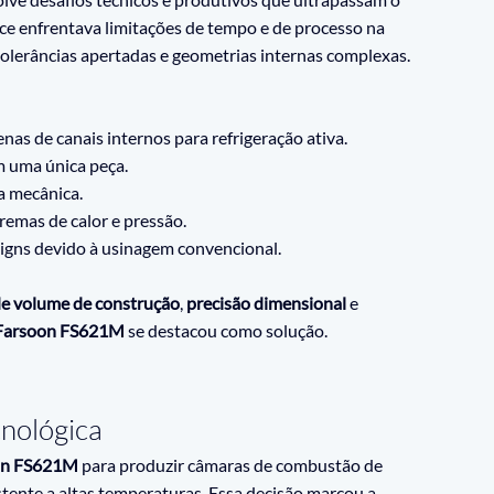
ce enfrentava limitações de tempo e de processo na 
olerâncias apertadas e geometrias internas complexas. 
s de canais internos para refrigeração ativa.
m uma única peça.
a mecânica.
emas de calor e pressão.
igns devido à usinagem convencional.
e volume de construção
, 
precisão dimensional
 e 
Farsoon FS621M
 se destacou como solução.
cnológica
on FS621M
 para produzir câmaras de combustão de 
istente a altas temperaturas. Essa decisão marcou a 