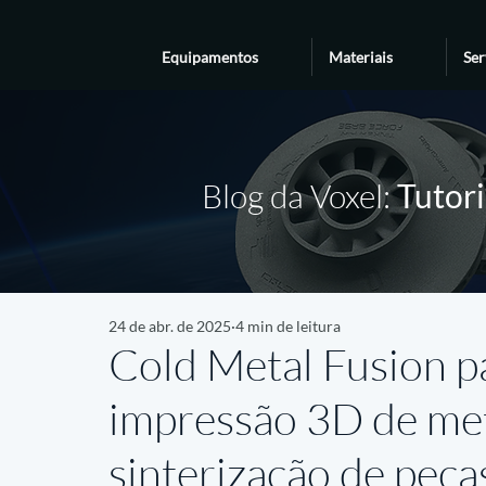
Equipamentos
Materiais
Ser
Blog da Voxel:
Tutori
24 de abr. de 2025
4 min de leitura
Cold Metal Fusion p
impressão 3D de met
sinterização de peça