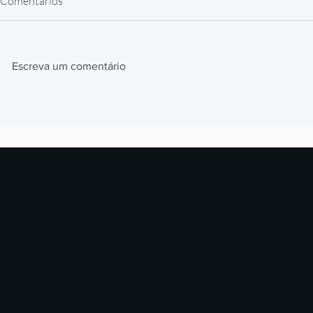
Comentários
Escreva um comentário
Filamentos de Engenharia para
Peças de Rep
Impressão 3D: PEEK, ULTEM e
Impressão 3D
PA-CF na Indústria
de 30 a 90 di