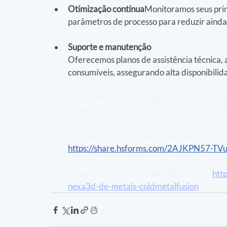
Otimização contínua
Monitoramos seus prime
parâmetros de processo para reduzir ainda 
Suporte e manutenção
Oferecemos planos de assistência técnica, 
consumíveis, assegurando alta disponibili
A Voxel Manufatura é especializada em imp
implementação de sua fábrica, do desenvo
Faça um orçamento agora mesmo:
https://share.hsforms.com/2AJKPN57-
Saiba mais sobre ColdMetalFusion em: 
htt
nexa3d-de-metais-coldmetalfusion