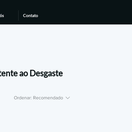
ós
Contato
tente ao Desgaste
Ordenar:
Recomendado