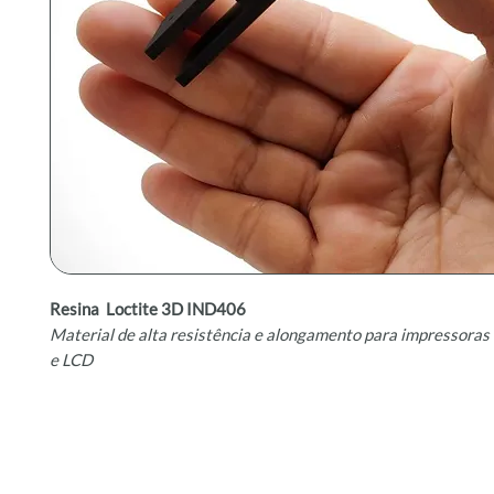
Resina Loctite 3D IND406
Material de alta resistência e alongamento para impressora
e LCD
A
resina fotopolimérica Loctite 3D IND406
é um plástico de 
alta resistência e alto alongamento, projetado para aplicaçõ
durabilidade, resistência ao impacto e estabilidade térmica.
impressoras 3D de tecnologia
mSLA, DLP e LCD
, esta resina é