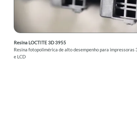
Resina LOCTITE 3D 3955
Resina fotopolimérica de alto desempenho para impressoras
e LCD
A
Resina fotopolimérica Loctite 3D 3955 HDT280 FST
é um m
performance, desenvolvido para aplicações que exigem resist
estabilidade térmica excepcional. Compatível com impressor
tecnologia
mSLA, DLP e LCD
, esta resina é ideal para a produ
funcionais em setores como aeroespacial, ferroviário e eletrôn
Loctiteam
Benefícios do Produto
Resistência ao fogo
: Atende aos padrões UL94 V-0 e FST