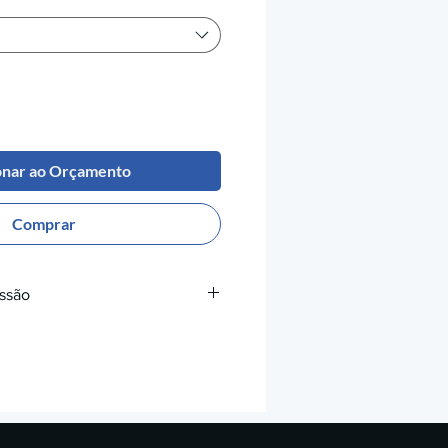
onar ao Orçamento
Comprar
essão
Extrusor
: 365-390°C
 Mesa
: 140-160°C
da
: Recomendada
do Bico
: Diâmetro mínimo de