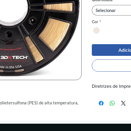
Selecionar
Cor
*
Adici
Diretrizes de Impr
Temperatura do 
lietersulfona (PES) de alta temperatura,
Temperatura da
 PAES, que oferece excelente resistência
Câmara Aqueci
estabilidade dimensional superior e
Especificações 
 PES permite a impressão de peças de alta
0,4 mm
o tem propriedades térmicas e resistência