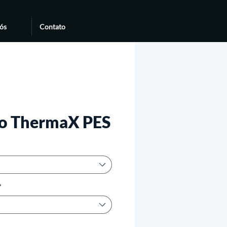
ós
Contato
to ThermaX PES
*