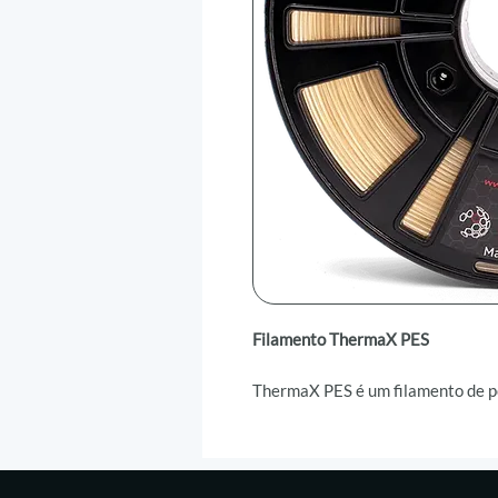
Filamento ThermaX PES
ThermaX PES é um filamento de po
um polímero aromático da família
térmica, mecânica e química. Com 
resistência ao desgaste, ThermaX
performance. Este polímero amorf