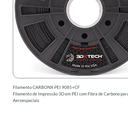
Filamento CARBONX PEI 9085+CF
Filamento de Impressão 3D em PEI com Fibra de Carbono par
Aeroespaciais
Filamento CARBONX PEI 9085+CF é um filamento de alta p
produzido com resina Sabic Ultem™ 9085 e 15% de fibra de ca
módulo, especificamente formulado para atender às exigência