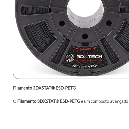
Filamento 3DXSTAT® ESD-PETG
O
Filamento 3DXSTAT® ESD-PETG
é um composto avançado 
ESD, ideal para aplicações críticas que exigem proteção cont
eletrostática. Fabricado com nanotubos de carbono de parede
processos de extrusão de alta precisão, oferece resistência de
10^7 a 10^9 Ohm, sendo uma excelente alternativa ao Zort