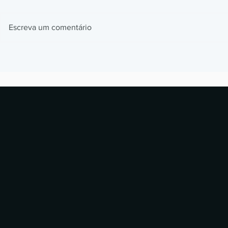
Escreva um comentário
Impressão 3D Automotiva: Jigs,
Impressão 3
Fixtures e Protótipos que
Como Prótes
Aceleram Produção
Estão Revol
Laboratórios