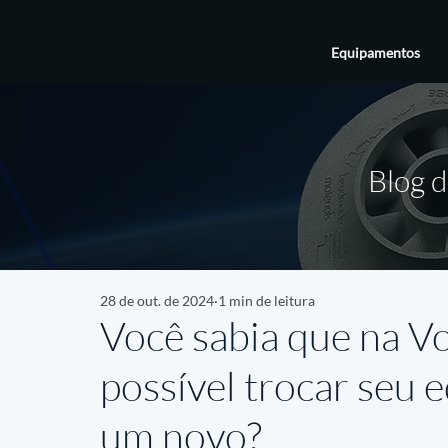
Equipamentos
Blog d
28 de out. de 2024
1 min de leitura
Você sabia que na V
possível trocar seu 
um novo?