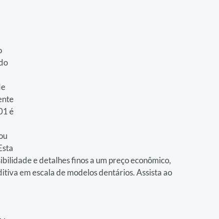
 
do 
e 
nte 
1 é 
 
ou 
sta 
ibilidade e detalhes finos a um preço econômico, 
tiva em escala de modelos dentários. Assista ao 