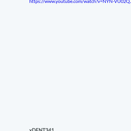
https://www.youtube.com/watch?v=NYN-VU02Q
xDENT341