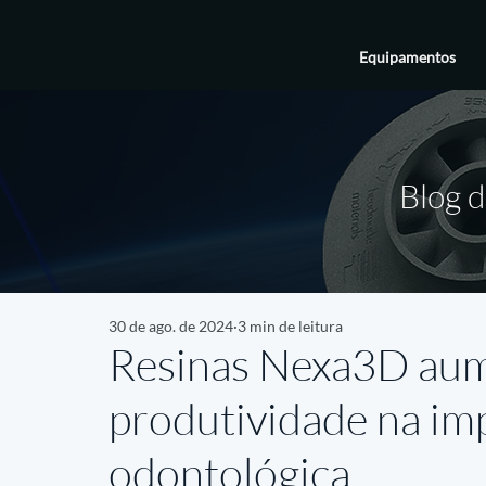
Equipamentos
Blog d
30 de ago. de 2024
3 min de leitura
Resinas Nexa3D au
produtividade na im
odontológica