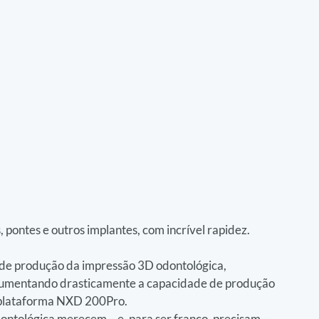
 pontes e outros implantes, com incrível rapidez.
 de produção da impressão 3D odontológica, 
aumentando drasticamente a capacidade de produção 
 plataforma NXD 200Pro.
ntológica merecem – e, para ser franco, precisam – 