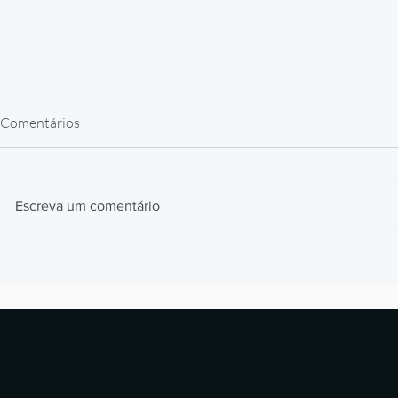
Comentários
Escreva um comentário
Impressão 3D Automotiva: Jigs,
Impressão 3
Fixtures e Protótipos que
Como Prótes
Aceleram Produção
Estão Revol
Laboratórios