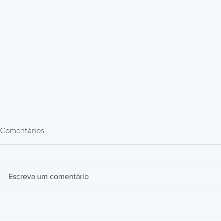
Comentários
Escreva um comentário
Filamentos de Engenharia para
Peças de Rep
Impressão 3D: PEEK, ULTEM e
Impressão 3D