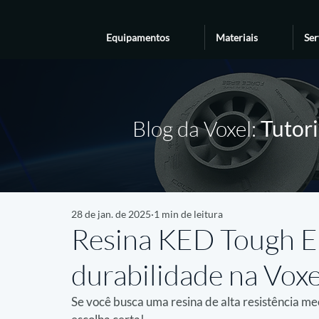
Equipamentos
Materiais
Ser
Blog da Voxel:
Tutori
28 de jan. de 2025
1 min de leitura
Resina KED Tough E1
durabilidade na Vox
Se você busca uma resina de alta resistência me