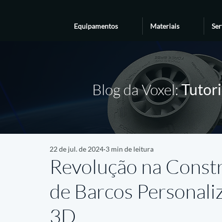
Equipamentos
Materiais
Ser
Blog da Voxel:
Tutori
22 de jul. de 2024
3 min de leitura
Revolução na Constr
de Barcos Personal
3D