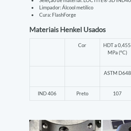
Seleção de material: LOCTITE® 3D IND4
Limpador: Álcool metílico
Cura: FlashForge
Materiais Henkel Usados
Cor
HDT a 0,455
MPa (°C)
ASTM D648
IND 406
Preto
107