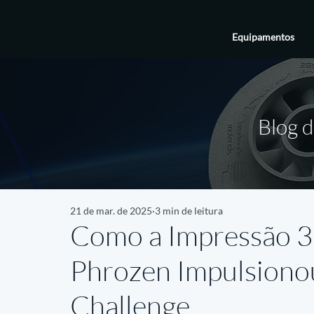
Equipamentos
Blog d
21 de mar. de 2025
3 min de leitura
Como a Impressão 
Phrozen Impulsiono
Challenge