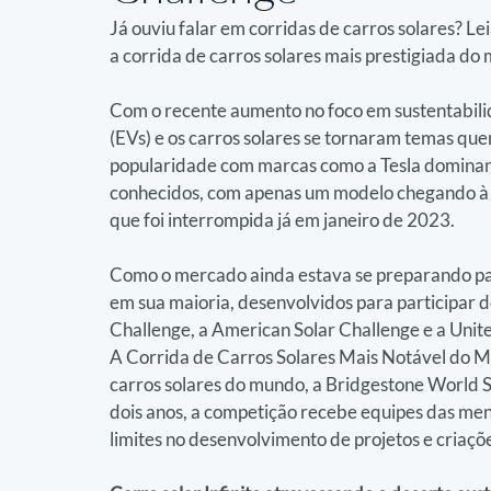
Já ouviu falar em corridas de carros solares? L
a corrida de carros solares mais prestigiada d
Com o recente aumento no foco em sustentabilida
(EVs) e os carros solares se tornaram temas que
popularidade com marcas como a Tesla dominand
conhecidos, com apenas um modelo chegando à
que foi interrompida já em janeiro de 2023.
Como o mercado ainda estava se preparando para
em sua maioria, desenvolvidos para participar 
Challenge, a American Solar Challenge e a Unit
A Corrida de Carros Solares Mais Notável do M
carros solares do mundo, a Bridgestone World S
dois anos, a competição recebe equipes das men
limites no desenvolvimento de projetos e criaçõe