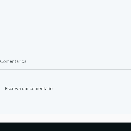
Comentários
Escreva um comentário
Impressão 3D Automotiva: Jigs,
Impressão 3
Fixtures e Protótipos que
Como Prótes
Aceleram Produção
Estão Revol
Laboratórios