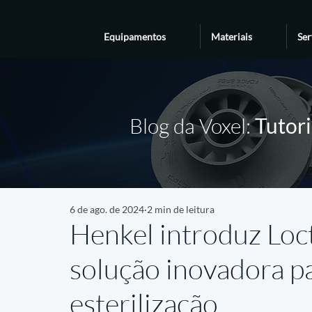
Equipamentos
Materiais
Ser
Blog da Voxel:
Tutori
6 de ago. de 2024
2 min de leitura
Henkel introduz Lo
solução inovadora pa
esterilização