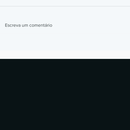
Escreva um comentário
Impressão 3D Automotiva: Jigs,
Impressão 3
Fixtures e Protótipos que
Como Prótes
Aceleram Produção
Estão Revol
Laboratórios