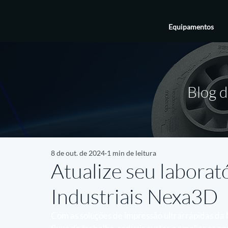
Equipamentos
Blog d
8 de out. de 2024
1 min de leitura
Atualize seu labora
Industriais Nexa3D
Com as soluções de impressão ultrarrápidas da